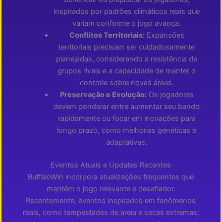
inspirados por padrões climáticos reais que
variam conforme o jogo avança.
Conflitos Territoriais:
Expansões
territoriais precisam ser cuidadosamente
planejadas, considerando a resistência de
grupos rivais e a capacidade de manter o
controle sobre novas áreas.
Preservação e Evolução:
Os jogadores
devem ponderar entre aumentar seu bando
rapidamente ou focar em inovações para
longo prazo, como melhorias genéticas e
adaptativas.
Eventos Atuais e Updates Recentes
BuffaloWin incorpora atualizações frequentes que
mantêm o jogo relevante e desafiador.
Recentemente, eventos inspirados em fenômenos
reais, como tempestades de areia e secas extremas,