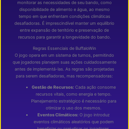
monitorar as necessidades de seu bando, como
disponibilidade de alimento e água, ao mesmo
tempo em que enfrentam condições climáticas
desafiadoras. É imprescindível manter um equilíbrio
entre expansão de território e preservação de
recursos para garantir a longevidade do bando.
Regras Essenciais de BuffaloWin
O jogo opera em um sistema de turnos, permitindo
que jogadores planejem suas ações cuidadosamente
antes de implementá-las. As regras são projetadas
para serem desafiadoras, mas recompensadoras:
Gestão de Recursos:
Cada ação consome
recursos vitais, como energia e tempo.
Planejamento estratégico é necessário para
otimizar o uso dos mesmos.
Eventos Climáticos:
O jogo introduz
eventos climáticos aleatórios que podem
beneficiar ou prejudicar os jogadores,