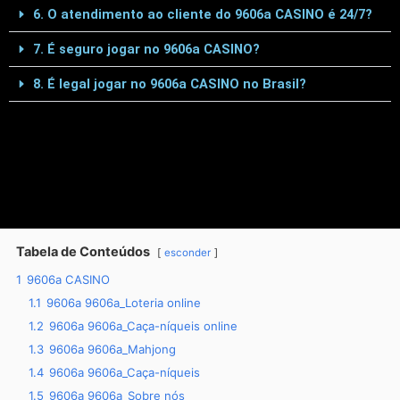
6. O atendimento ao cliente do 9606a CASINO é 24/7?
7. É seguro jogar no 9606a CASINO?
8. É legal jogar no 9606a CASINO no Brasil?
Tabela de Conteúdos
esconder
1
9606a CASINO
1.1
9606a 9606a_Loteria online
1.2
9606a 9606a_Caça-níqueis online
1.3
9606a 9606a_Mahjong
1.4
9606a 9606a_Caça-níqueis
1.5
9606a 9606a_Sobre nós