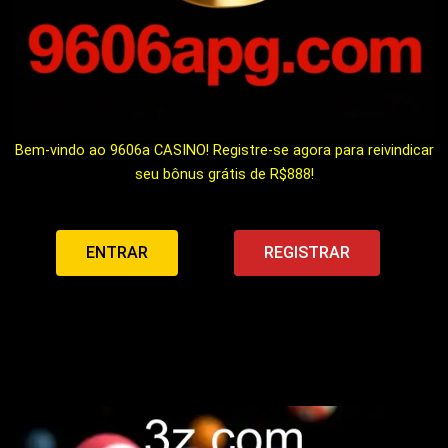
Bem-vindo ao 9606a CASINO! Registre-se agora para reivindicar
seu bônus grátis de R$888!
ENTRAR
REGISTRAR