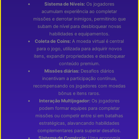
Sistema de Níveis:
Os jogadores
acumulam experiência ao completar
missões e derrotar inimigos, permitindo que
subam de nível para desbloquear novas
habilidades e equipamentos.
Coleta de Coins:
A moeda virtual é central
para o jogo, utilizada para adquirir novos
itens, expandir propriedades e desbloquear
conteúdo premium.
Missões diárias:
Desafios diários
incentivam a participação contínua,
recompensando os jogadores com moedas
bônus e itens raros.
Interação Multijogador:
Os jogadores
podem formar equipes para completar
missões ou competir entre si em batalhas
estratégicas, alavancando habilidades
complementares para superar desafios.
Sistema de Comércio:
Uma economia