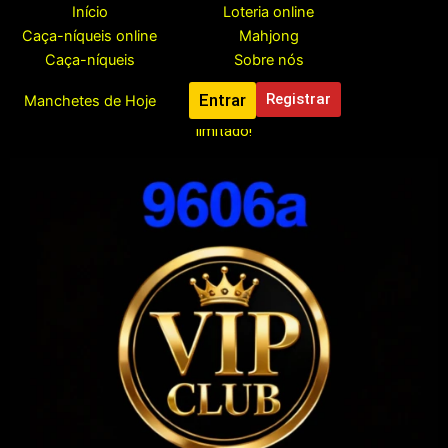
Pular
Início
Loteria online
para
Caça-níqueis online
Mahjong
o
Caça-níqueis
Sobre nós
conteúdo
Entrar
Registrar
Manchetes de Hoje
Registre-se para reivindicar seu bônus grátis de R$888, tempo
limitado!