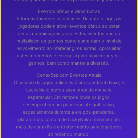
Eventos Bônus e Giros Extras
A fortuna favorece os audazes! Durante o jogo, os
jogadores podem ativar eventos bônus ao obter
certas combinações raras. Estes eventos não só
multiplicam os ganhos como aumentam o nível de
envolvimento ao oferecer giros extras. Aproveitar
estes momentos é essencial para maximizar seus
ganhos, bem como manter a diversão.
Conexões com Eventos Atuais
O cenário de jogos online está em constante fluxo, e
LuckyNeko surfou essa onda de maneira
espetacular. Em tempos onde os jogos
desempenham um papel social significativo,
especialmente durante a era pós-pandemia,
plataformas como a de LuckyNeko oferecem um
meio de conexão e entretenimento para jogadores
ao redor do mundo.