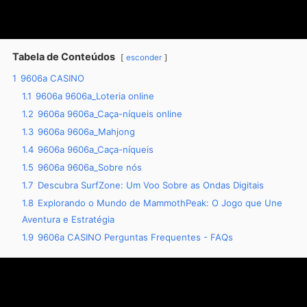
Tabela de Conteúdos
esconder
1
9606a CASINO
1.1
9606a 9606a_Loteria online
1.2
9606a 9606a_Caça-níqueis online
1.3
9606a 9606a_Mahjong
1.4
9606a 9606a_Caça-níqueis
1.5
9606a 9606a_Sobre nós
1.7
Descubra SurfZone: Um Voo Sobre as Ondas Digitais
1.8
Explorando o Mundo de MammothPeak: O Jogo que Une
Aventura e Estratégia
1.9
9606a CASINO Perguntas Frequentes - FAQs