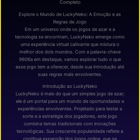
Completo
Explore o Mundo de LuckyNeko: A Emoção e as
Regras de Jogo
Em um universo onde os jogos de azar e a
tecnologia se encontram, LuckyNeko emerge como
uma experiência virtual cativante que mistura o
melhor dos dois mundos. Com a palavra-chave
9606a em destaque, vamos explorar tudo o que
esse jogo tem a oferecer, desde sua introdução até
suas regras mais envolventes.
Introdução ao LuckyNeko
LuckyNeko é mais do que um simples jogo de azar;
ele é um portal para um mundo de oportunidades e
experiências envolventes. Projetado para testar a
sorte e a estratégia dos jogadores, este jogo
combina temas tradicionais com inovações
tecnológicas. Sua crescente popularidade reflete a
contínua expansão dos jogos online, que se