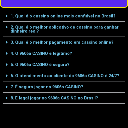
1. Qual é o cassino online mais confiável no Brasil?
2. Qual é o melhor aplicativo de cassino para ganhar
dinheiro real?
3. Qual é o melhor pagamento em cassino online?
4. O 9606a CASINO é legítimo?
5. O 9606a CASINO é seguro?
6. O atendimento ao cliente do 9606a CASINO é 24/7?
7. É seguro jogar no 9606a CASINO?
8. É legal jogar no 9606a CASINO no Brasil?