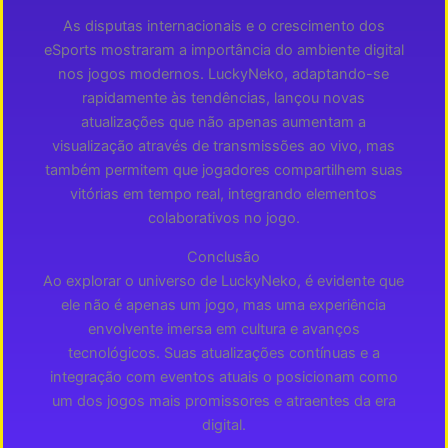
As disputas internacionais e o crescimento dos
eSports mostraram a importância do ambiente digital
nos jogos modernos. LuckyNeko, adaptando-se
rapidamente às tendências, lançou novas
atualizações que não apenas aumentam a
visualização através de transmissões ao vivo, mas
também permitem que jogadores compartilhem suas
vitórias em tempo real, integrando elementos
colaborativos no jogo.
Conclusão
Ao explorar o universo de LuckyNeko, é evidente que
ele não é apenas um jogo, mas uma experiência
envolvente imersa em cultura e avanços
tecnológicos. Suas atualizações contínuas e a
integração com eventos atuais o posicionam como
um dos jogos mais promissores e atraentes da era
digital.