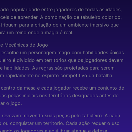
ado popularidade entre jogadores de todas as idades,
áceis de aprender. A combinação de tabuleiro colorido,
ntribuem para a criação de um ambiente imersivo que
ra um reino onde a magia é real.
 e Mecânicas de Jogo
or escolhe um personagem mago com habilidades únicas
uleiro é dividido em territórios que os jogadores devem
 e habilidades. As regras são projetadas para serem
em rapidamente no espírito competitivo da batalha.
o centro da mesa e cada jogador recebe um conjunto de
as peças iniciais nos territórios designados antes de
iar o jogo.
 revezam movendo suas peças pelo tabuleiro. A cada
o ou conquistar um território. Cada ação requer o uso
ivando os jogadores a equilibrar ataque e defesa.