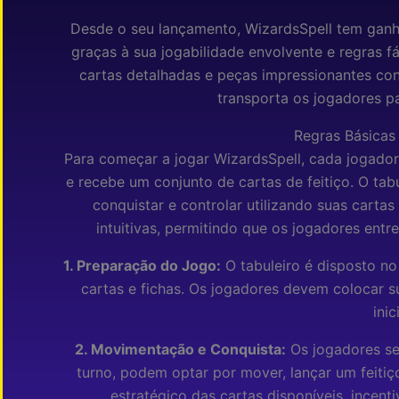
Desde o seu lançamento, WizardsSpell tem ganh
graças à sua jogabilidade envolvente e regras f
cartas detalhadas e peças impressionantes co
transporta os jogadores pa
Regras Básicas
Para começar a jogar WizardsSpell, cada jogad
e recebe um conjunto de cartas de feitiço. O tab
conquistar e controlar utilizando suas cartas
intuitivas, permitindo que os jogadores entr
1. Preparação do Jogo:
O tabuleiro é disposto n
cartas e fichas. Os jogadores devem colocar su
inic
2. Movimentação e Conquista:
Os jogadores se
turno, podem optar por mover, lançar um feitiç
estratégico das cartas disponíveis, incent