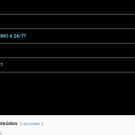
SINO é 24/7?
l?
nteúdos
esconder
O