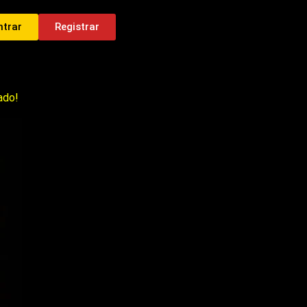
ntrar
Registrar
ado!