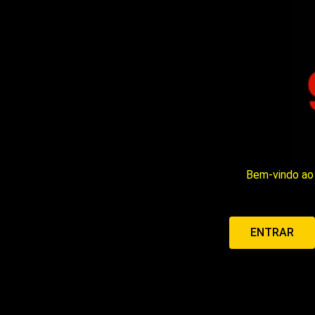
Bem-vindo ao 
ENTRAR