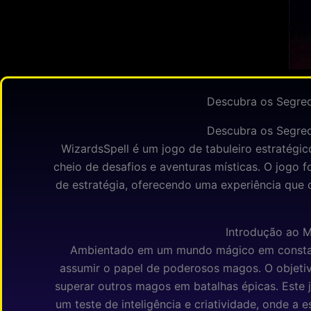
Descubra os Segre
Descubra os Segre
WizardsSpell é um jogo de tabuleiro estratég
cheio de desafios e aventuras místicas. O jogo f
de estratégia, oferecendo uma experiência que
Introdução ao 
Ambientado em um mundo mágico em constant
assumir o papel de poderosos magos. O objetivo 
superar outros magos em batalhas épicas. Este
um teste de inteligência e criatividade, onde a