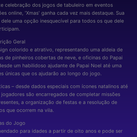
te celebração dos jogos de tabuleiro em eventos
ões online, 'Xmas' ganha cada vez mais destaque. Sua
z dele uma opção inesquecível para todos os que dele
rticipam.
rição Geral
ign colorido e atrativo, representando uma aldeia de
s de pinheiros cobertas de neve, e oficinas do Papai
esde um habilidoso ajudante de Papai Noel até uma
s únicas que os ajudarão ao longo do jogo.
icas – desde dados especiais com ícones natalinos até
s jogadores são encarregados de completar missões
resentes, a organização de festas e a resolução de
os que ocorrem na vila.
as do Jogo
mendado para idades a partir de oito anos e pode ser