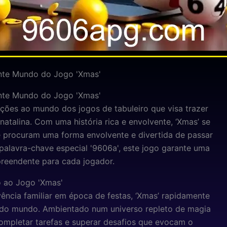
nte Mundo do Jogo 'Xmas'
nte Mundo do Jogo 'Xmas'
ções ao mundo dos jogos de tabuleiro que visa trazer
natalina. Com uma história rica e envolvente, ‘Xmas’ se
e procuram uma forma envolvente e divertida de passar
palavra-chave especial '9606a', este jogo garante uma
preendente para cada jogador.
o ao Jogo 'Xmas'
ência familiar em época de festas, ‘Xmas’ rapidamente
r do mundo. Ambientado num universo repleto de magia
 completar tarefas e superar desafios que evocam o