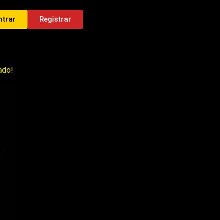
ntrar
Registrar
ado!