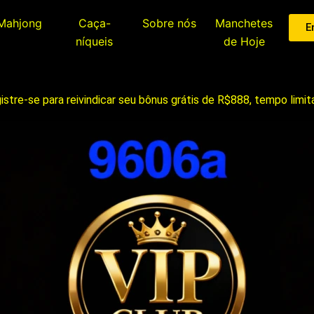
Mahjong
Caça-
Sobre nós
Manchetes
E
níqueis
de Hoje
istre-se para reivindicar seu bônus grátis de R$888, tempo limit